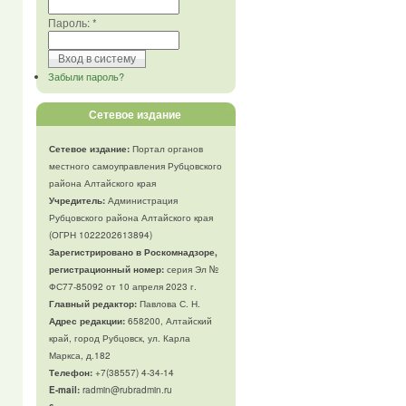
Пароль:
*
Забыли пароль?
Сетевое издание
Сетевое издание:
Портал органов
местного самоуправления Рубцовского
района Алтайского края
Учредитель:
Администрация
Рубцовского района Алтайского края
(ОГРН 1022202613894)
Зарегистрировано в Роскомнадзоре,
регистрационный номер:
серия Эл №
ФС77-85092 от 10 апреля 2023 г.
Главный редактор:
Павлова С. Н.
Адрес редакции:
658200, Алтайский
край, город Рубцовск, ул. Карла
Маркса, д.182
Телефон
:
+7(38557) 4-34-14
E-mail:
radmin@rubradmin.ru