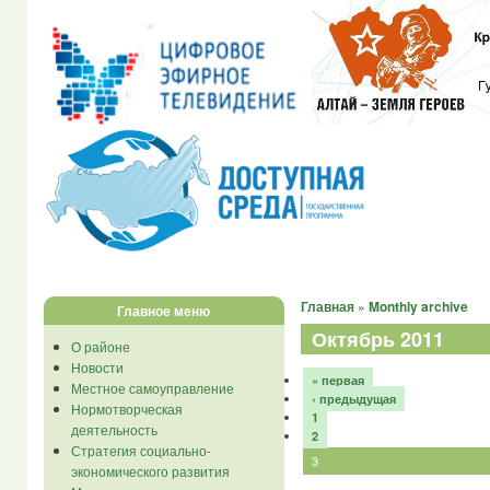
Главная
»
Monthly archive
Главное меню
Октябрь 2011
О районе
Новости
« первая
Местное самоуправление
‹ предыдущая
Нормотворческая
1
деятельность
2
Стратегия социально-
3
экономического развития