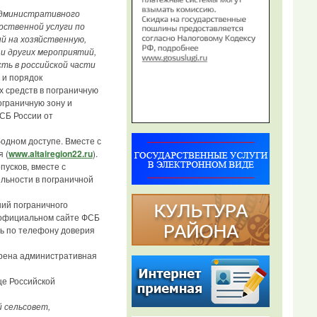
административного
ственной услуги по
ий на хозяйственную,
и других мероприятий,
ть в российской части
 и порядок
х средств в пограничную
ограничную зону и
СБ России от
одном доступе. Вместе с
 (
www.altairegion22.ru
).
пусков, вместе с
льности в пограничной
ий пограничного
официальном сайте ФСБ
ь по телефону доверия
рена административная
це Российской
 сельсовет,