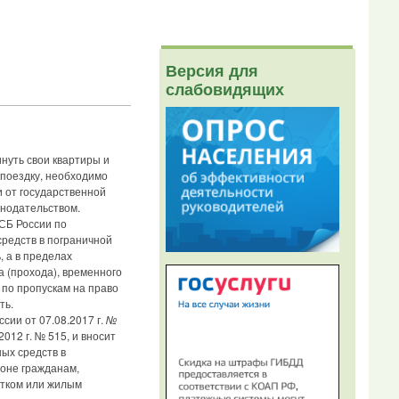
Версия для
слабовидящих
нуть свои квартиры и
 поездку, необходимо
и от государственной
онодательством.
СБ России по
редств в пограничной
 а в пределах
 (прохода), временного
 по пропускам на право
ть.
сии от 07.08.2017 г.
№
012 г. № 515, и вносит
ых средств в
зоне гражданам,
стком или жилым