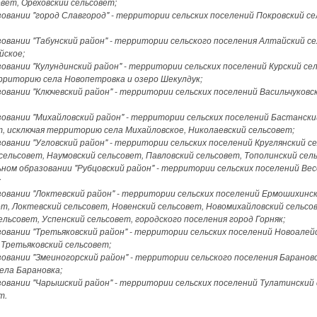
вет, Ореховский сельсовет;
вании "город Славгород" - территории сельских поселений Покровский с
вании "Табунский район" - территории сельского поселения Алтайский се
йское;
вании "Кулундинский район" - территории сельских поселений Курский се
рриторию села Новопетровка и озеро Шекулдук;
вании "Ключевский район" - территории сельских поселений Васильчуковск
вании "Михайловский район" - территории сельских поселений Бастански
, исключая территорию села Михайловское, Николаевский сельсовет;
вании "Угловский район" - территории сельских поселений Круглянский с
сельсовет, Наумовский сельсовет, Павловский сельсовет, Тополинский сел
ьном образовании "Рубцовский район" - территории сельских поселений Вес
;
вании "Локтевский район" - территории сельских поселений Ермошихинск
т, Локтевский сельсовет, Новенский сельсовет, Новомихайловский сельсо
ельсовет, Успенский сельсовет, городского поселения город Горняк;
вании "Третьяковский район" - территории сельских поселений Новоалейс
 Третьяковский сельсовет;
вании "Змеиногорский район" - территории сельского поселения Барановс
ела Барановка;
вании "Чарышский район" - территории сельских поселений Тулатинский 
т.