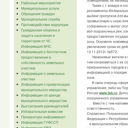
помещением, не являющ
Районные мероприятия
Также с 1 января в соот
Муниципальные услуги
регламента Федерально
Обращения граждан
выдаче пропусков для в
Муниципальная служба
промысловую и иную дея
Противодействие коррупции
содержание и выпас ско
Гражданская оборона и
вод пограничных рек, о
защита населения и
предоставления государс
территории от ЧС.
зону. Основное нововвед
Информация МЧС
увеличения срока их де
Информация о бесплатном
13.11.2012г. №572.
Уважаемые жители и гос
предоставлении в
тем ознакомиться с их 
собственность земельных
приграничных городов и 
участков
информацией о порядке 
Информация о земельных
зоне.
участках
В свою очередь оформит
Информация о приватизации
управления, либо на По
муниципального имущества
России
www.fsb.ru
. Доп
Информация об аренде
пограничного управления
муниципального имущества
Вместе с тем напоминае
Выступления руководителей
ответственность.
Избирательная комиссия
Справочно: Пограничная 
Прокуратура информирует
Федерации с Республикой
Информация ГУФССП
в муниципальном образо
Информация МВД