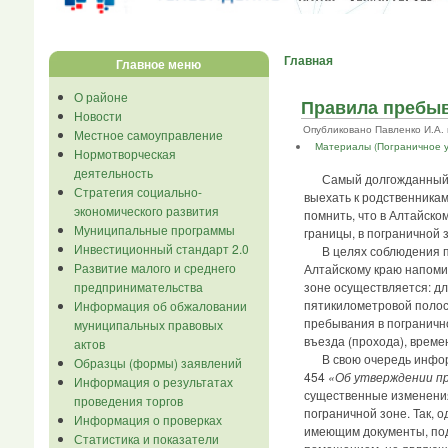
Главная
Главное меню
О районе
Правила пребыв
Новости
Опубликовано Павленко И.А. в 
Местное самоуправление
Материалы (Пограничное у
Нормотворческая
деятельность
Самый долгожданный праз
Стратегия социально-
выехать к родственникам
экономического развития
помнить, что в Алтайско
Муниципальные программы
границы, в пограничной 
Инвестиционный стандарт 2.0
В целях соблюдения пра
Развитие малого и среднего
Алтайскому краю напоми
предпринимательства
зоне осуществляется: дл
пятикилометровой полос
Информация об обжаловании
пребывания в погранично
муниципальных правовых
въезда (прохода), време
актов
В свою очередь информир
Образцы (формы) заявлений
454
«Об утверждении пр
Информация о результатах
существенные изменения
проведения торгов
пограничной зоне. Так, 
Информация о проверках
имеющим документы, под
Статистика и показатели