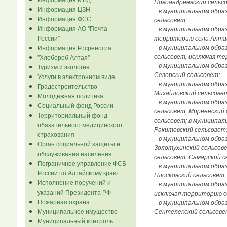
Новоандреевский сельсо
Информация ЦЗН
в муниципальном образо
Информация ФСС
сельсовет;
Информация АО "Почта
в муниципальном образо
России"
территорию села Алта
в муниципальном образо
Информация Росреестра
сельсовет, исключая те
"Хлебороб Алтая"
в муниципальном образо
Туризм и экология
Северский сельсовет;
Услуги в электронном виде
в муниципальном образо
Градостроительство
Михайловский сельсовет
Молодёжная политика
в муниципальном образо
Социальный фонд России
сельсовет, Мирненский 
Территориальный фонд
сельсовет; в муниципал
обязательного медицинского
Ракитовский сельсовет
страхования
в муниципальном образо
Орган социальной защиты и
Золотухинский сельсове
обслуживания населения
сельсовет, Самарский с
Пограничное управление ФСБ
в муниципальном образо
России по Алтайскому краю
Плосковский сельсовет,
Исполнение поручений и
в муниципальном образо
указаний Президента РФ
исключая территорию с
Пожарная охрана
в муниципальном образо
Муниципальное имущество
Сентелекский сельсове
Муниципальный контроль