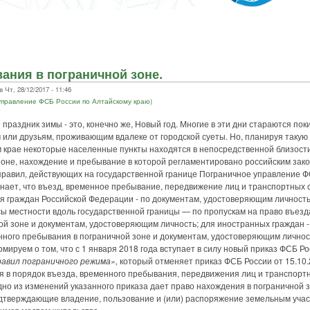
ания в пограничной зоне.
Чт, 28/12/2017 - 11:46
правление ФСБ России по Алтайскому краю)
дник зимы - это, конечно же, Новый год. Многие в эти дни стараются поки
 или друзьям, проживающим вдалеке от городской суеты. Но, планируя такую
м крае некоторые населенные пункты находятся в непосредственной близост
зоне, нахождение и пребывание в которой регламентировано российским зак
вил, действующих на государственной границе Пограничное управление Ф
нает, что въезд, временное пребывание, передвижение лиц и транспортных с
я граждан Российской Федерации - по документам, удостоверяющим личность,
ы местности вдоль государственной границы — по пропускам на право въезда
й зоне и документам, удостоверяющим личность; для иностранных граждан -
нного пребывания в пограничной зоне и документам, удостоверяющим личнос
уем о том, что с 1 января 2018 года вступает в силу новый приказ ФСБ Рос
авил пограничного режима»,
который отменяет приказ ФСБ России от 15.10.2
 в порядок въезда, временного пребывания, передвижения лиц и транспортн
одно из изменений указанного приказа дает право нахождения в пограничной 
тверждающие владение, пользование и (или) распоряжение земельным уча