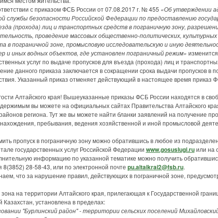
имся местом жительства.
ветствии с приказом ФСБ России от 07.08.2017 г. № 455
«Об утверждении 
й службы безопасности Российской Федерации по предоставлению государ
ъезда (прохода) лиц и транспортных средств в пограничную зону, разрешен
тельность, проведение массовых общественно-политических, культурных 
та в пограничной зоне, промысловую исследовательскую и иную деятельнос
зер и иных водных
объектов, где установлен пограничный режим»
изменится
твенных услуг по выдаче пропусков для въезда (прохода) лиц и транспортны
ение данного приказа заключается в сокращении срока выдачи пропусков в п
йствия. Указанный приказ отменяет действующий в настоящее время приказ Ф
ти Алтайского края! Вышеуказанные приказы ФСБ России находятся в своб
содержимым вы можете на официальных сайтах Правительства Алтайского края
районов региона. Тут же вы можете найти бланки заявлений на получение про
нахождения, пребывания, ведения хозяйственной и иной промысловой деяте
ь пропуск в пограничную зону можно обратившись в любое из подразделен
ртале государственных услуг Российской Федерации
www.gosuslugi.ru
или на 
олнительную информацию по указанной тематике можно получить обратившис
 8(3852) 28-58-43, или по электронной почте
pu.altaikrai2@fsb.ru
.
м, что за нарушение правил, действующих в пограничной зоне, предусмот
зона на территории Алтайского края, прилегающая к Государственной грани
 Казахстан, установлена в пределах:
вании "Бурлинский район" - территории сельских поселений Михайловский