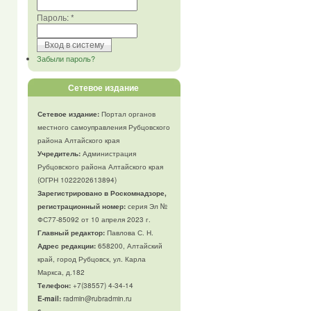
Пароль:
*
Забыли пароль?
Сетевое издание
Сетевое издание:
Портал органов
местного самоуправления Рубцовского
района Алтайского края
Учредитель:
Администрация
Рубцовского района Алтайского края
(ОГРН 1022202613894)
Зарегистрировано в Роскомнадзоре,
регистрационный номер:
серия Эл №
ФС77-85092 от 10 апреля 2023 г.
Главный редактор:
Павлова С. Н.
Адрес редакции:
658200, Алтайский
край, город Рубцовск, ул. Карла
Маркса, д.182
Телефон
:
+7(38557) 4-34-14
E-mail:
radmin@rubradmin.ru