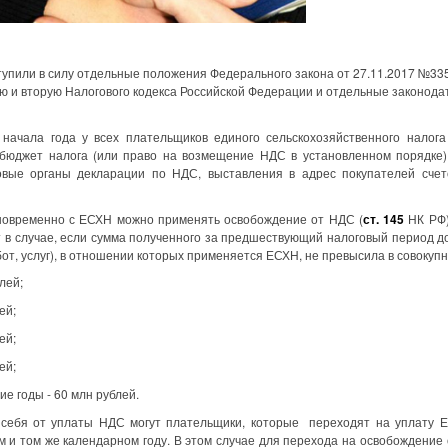
ступили в силу отдельные положения Федерального закона от 27.11.2017 №33
ую и вторую Налогового кодекса Российской Федерации и отдельные законода
 начала года у всех плательщиков единого сельскохозяйственного налога
 бюджет налога (или право на возмещение НДС в установленном порядке),
овые органы декларации по НДС, выставления в адрес покупателей счето
дновременно с ЕСХН можно применять освобождение от НДС (
ст. 145
НК РФ)
 в случае, если сумма полученного за предшествующий налоговый период до
от, услуг), в отношении которых применяется ЕСХН, не превысила в совокупн
лей;
ей;
ей;
ей;
ие годы - 60 млн рублей.
ь себя от уплаты НДС могут плательщики, которые
переходят на уплату 
м и том же календарном году. В этом случае
для перехода на освобождение