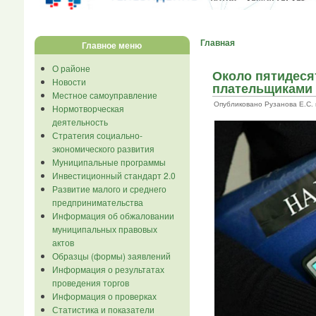
Главная
Главное меню
О районе
Около пятидеся
Новости
плательщиками 
Местное самоуправление
Опубликовано Рузанова Е.С. в 
Нормотворческая
деятельность
Стратегия социально-
экономического развития
Муниципальные программы
Инвестиционный стандарт 2.0
Развитие малого и среднего
предпринимательства
Информация об обжаловании
муниципальных правовых
актов
Образцы (формы) заявлений
Информация о результатах
проведения торгов
Информация о проверках
Статистика и показатели