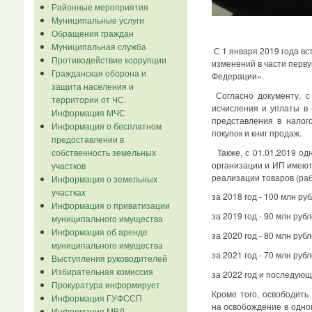
Районные мероприятия
Муниципальные услуги
Обращения граждан
Муниципальная служба
С 1 января 2019 года в
Противодействие коррупции
изменений в части перв
Гражданская оборона и
Федерации».
защита населения и
Согласно документу, с
территории от ЧС.
исчисления и уплаты в
Информация МЧС
представления в налог
Информация о бесплатном
покупок и книг продаж.
предоставлении в
Также, с 01.01.2019 о
собственность земельных
организации и ИП имеют
участков
реализации товаров (раб
Информация о земельных
участках
за 2018 год - 100 млн руб
Информация о приватизации
за 2019 год - 90 млн рубл
муниципального имущества
Информация об аренде
за 2020 год - 80 млн рубл
муниципального имущества
за 2021 год - 70 млн рубл
Выступления руководителей
Избирательная комиссия
за 2022 год и последующ
Прокуратура информирует
Кроме того, освободит
Информация ГУФССП
на освобождение в одно
Информация МВД