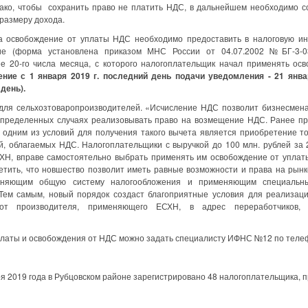
нако, чтобы сохранить право не платить НДС, в дальнейшем необходимо с
размеру дохода.
а освобождение от уплаты НДС необходимо предоставить в налоговую ин
ие (форма установлена приказом МНС России от 04.07.2002 №БГ-3-03
ее 20-го числа месяца, с которого налогоплательщик начал применять о
ение с 1 января
2019 г
. последний день подачи уведомления - 21 янв
день).
я сельхозтоваропроизводителей. «Исчисление НДС позволит бизнесмена
в определенных случаях реализовывать право на возмещение НДС. Ранее п
 одним из условий для получения такого вычета является приобретение тов
, облагаемых НДС. Налогоплательщики с выручкой до 100 млн. рублей за 20
ХН,
вправе самостоятельно выбрать применять им освобождение от уплат
тить, что новшество позволит иметь равные возможности и права на рын
меняющим общую систему налогообложения и применяющим специальн
Тем самым, новый порядок создаст благоприятные условия для реализаци
от производителя, применяющего ЕСХН, в адрес переработчиков, 
латы и освобождения от НДС можно задать специалисту ИФНС №12 по телефо
ря 2019 года в Рубцовском районе зарегистрировано 48 налогоплательщика,