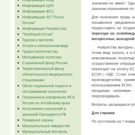
значения не имеет. Од
Информация ЦЗН
законом ограничение по 
Информация ФСС
Информация АО "Почта
Для получения права н
письменное уведомлен
России"
предоставить не поздн
Информация Росреестра
переходе на освобожд
"Хлебороб Алтая"
воскресенье, выходной 
Туризм и экология
Услуги в электронном виде
Новшества выгодны дл
Градостроительство
этому виду налога, а 
Молодёжная политика
невозможным, поскольку
Социальный фонд России
осуществления операций
Территориальный фонд
переходят на уплату ЕС
ЕСХН + НДС. Стоит отме
обязательного медицинского
производителям, при
страхования
использованием ЕСХН. 
Орган социальной защиты и
продукции напрямую 
обслуживания населения
перепродавцов».
Пограничное управление ФСБ
России по Алтайскому краю
Вопросы, касающиеся уп
Исполнение поручений и
Для справки:
указаний Президента РФ
Пожарная охрана
По состоянию на 1 янва
Муниципальное имущество
Муниципальный контроль