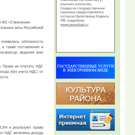
5-ФЗ «О внесении
тельные акты Российской
 появилась обязанность
 а также составления и
в-фактур, ведения книг
. Право не платить НДС
хода (без учета НДС) от
ости:
ЕСХН и реализуют право
 от НДС величина дохода