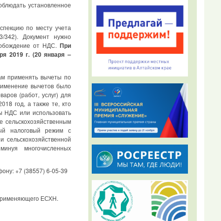
облюдать установленное
спекцию по месту учета
/342). Документ нужно
свобождение от НДС.
При
аря
2019 г
. (20 января –
м применять вычеты по
рименение вычетов было
аров (работ, услуг) для
18 год, а также те, кто
ы НДС или использовать
ке сельскохозяйственным
ый налоговый режим с
и сельскохозяйственной
минуя многочисленных
ну: +7 (38557) 6-05-39
 применяющего ЕСХН.