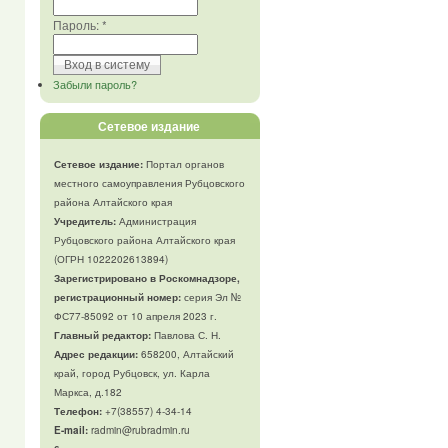
Пароль:
*
Забыли пароль?
Сетевое издание
Сетевое издание:
Портал органов
местного самоуправления Рубцовского
района Алтайского края
Учредитель:
Администрация
Рубцовского района Алтайского края
(ОГРН 1022202613894)
Зарегистрировано в Роскомнадзоре,
регистрационный номер:
серия Эл №
ФС77-85092 от 10 апреля 2023 г.
Главный редактор:
Павлова С. Н.
Адрес редакции:
658200, Алтайский
край, город Рубцовск, ул. Карла
Маркса, д.182
Телефон
:
+7(38557) 4-34-14
E-mail:
radmin@rubradmin.ru