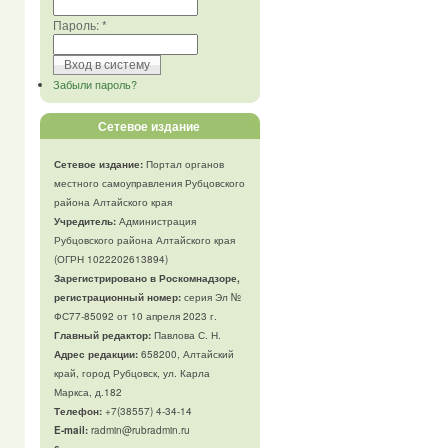
Пароль:
*
Забыли пароль?
Сетевое издание
Сетевое издание:
Портал органов
местного самоуправления Рубцовского
района Алтайского края
Учредитель:
Администрация
Рубцовского района Алтайского края
(ОГРН 1022202613894)
Зарегистрировано в Роскомнадзоре,
регистрационный номер:
серия Эл №
ФС77-85092 от 10 апреля 2023 г.
Главный редактор:
Павлова С. Н.
Адрес редакции:
658200, Алтайский
край, город Рубцовск, ул. Карла
Маркса, д.182
Телефон
:
+7(38557) 4-34-14
E-mail:
radmin@rubradmin.ru