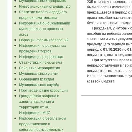
Муниципальные программы
235 в правила предоставл
Инвестиционный стандарт 2.0
были внесены изменения -
Развитие малого и среднего
прекращается в период с 0
предпринимательства
права пособие назначает
беззаявительном порядке
Информация об обжаловании
Гражданам, у которых с
муниципальных правовых
пособия на ребенка ранее
актов
заявления и иных докумен
Образцы (формы) заявлений
предыдущего периода вып
Информация о результатах
период
с 01.10.2020 по 01
проведения торгов
документы, подтверждающ
Информация о проверках
При отсутствии права на
Статистика и показатели
непредоставления в перио
Районные мероприятия
документов, выплата пос
Муниципальные услуги
Излишне выплаченные су
Обращения граждан
краевой бюджет.
Муниципальная служба
Противодействие коррупции
Гражданская оборона и
защита населения и
территории от ЧС.
Информация МЧС
Информация о бесплатном
предоставлении в
собственность земельных