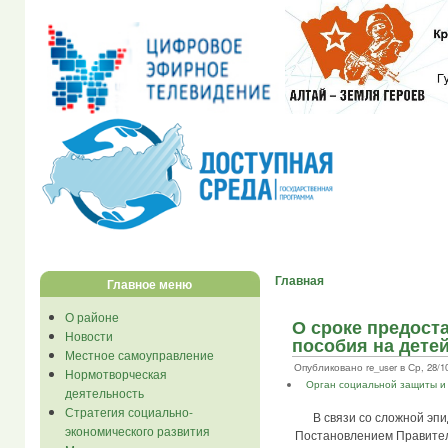
Главная
Главное меню
О районе
О сроке предост
Новости
пособия на дете
Местное самоуправление
Опубликовано re_user в Ср, 28/10
Нормотворческая
Орган социальной защиты и
деятельность
Стратегия социально-
В связи со сложной эпид
экономического развития
Постановлением Правитель