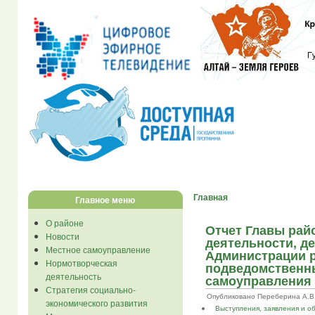
Главная
Главное меню
О районе
Отчет Главы райо
Новости
деятельности, д
Местное самоуправление
Администрации р
Нормотворческая
подведомственны
деятельность
самоуправления 
Стратегия социально-
Опубликовано Переберина А.В. в 
экономического развития
Выступления, заявления и 