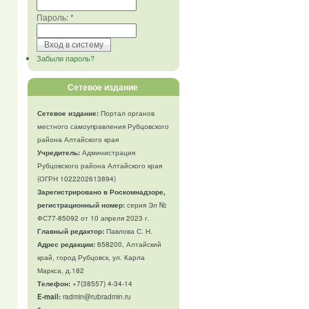
Пароль:
*
Забыли пароль?
Сетевое издание
Сетевое издание:
Портал органов
местного самоуправления Рубцовского
района Алтайского края
Учредитель:
Администрация
Рубцовского района Алтайского края
(ОГРН 1022202613894)
Зарегистрировано в Роскомнадзоре,
регистрационный номер:
серия Эл №
ФС77-85092 от 10 апреля 2023 г.
Главный редактор:
Павлова С. Н.
Адрес редакции:
658200, Алтайский
край, город Рубцовск, ул. Карла
Маркса, д.182
Телефон
:
+7(38557) 4-34-14
E-mail:
radmin@rubradmin.ru