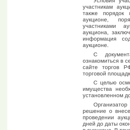
участникам аукц
также порядок 
аукционе, пор
участниками ау
аукциона, заклю
информация со
аукционе.
С докумен
ознакомиться в с
сайте торгов РФ:
торговой площад
С целью осм
имущества необ
установленном до
Организато
решение о внес
проведении аукц
дней до даты око
в аукционе. В теч