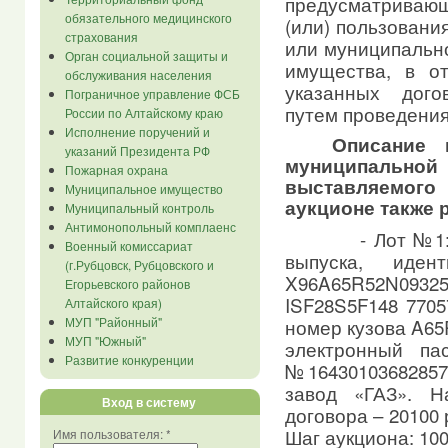
предусматриваю
обязательного медицинского
(или) пользовани
страхования
или муниципально
Орган социальной защиты и
имущества, в о
обслуживания населения
указанных дого
Пограничное управление ФСБ
путем проведения
России по Алтайскому краю
Исполнение поручений и
Описание 
указаний Президента РФ
муниципал
Пожарная охрана
выставляемого
Муниципальное имущество
аукционе также р
Муниципальный контроль
Антимонопольный комплаенс
- Лот №1: а
Военный комиссариат
выпуска, иден
(г.Рубцовск, Рубцовского и
X96A65R52N09
Егорьевского районов
ISF28S5F148 7705
Алтайского края)
номер кузова A65
МУП "Районный"
МУП "Южный"
электронный па
Развитие конкуренции
№1643010368285
завод «ГАЗ». Н
Вход в систему
договора – 20100
Шаг аукциона: 100
Имя пользователя:
*