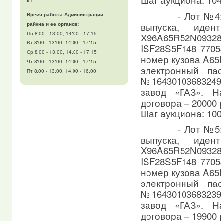
6+
- Лот №4: а
Время работы Администрации
выпуска, иден
района и ее органов:
Пн 8:00 - 13:00, 14:00 - 17:15
X96A65R52N09
Вт 8:00 - 13:00, 14:00 - 17:15
ISF28S5F148 7705
Ср 8:00 - 13:00, 14:00 - 17:15
номер кузова A65
Чт 8:00 - 13:00, 14:00 - 17:15
электронный па
Пт 8:00 - 13:00, 14:00 - 16:00
№1643010368324
завод «ГАЗ». Н
договора – 20000
Шаг аукциона: 100
- Лот №5: а
выпуска, иден
X96A65R52N09
ISF28S5F148 7705
номер кузова A65
электронный па
№1643010368323
завод «ГАЗ». Н
договора – 19900