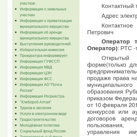
участков
Контактный т
Информация о земельных
Адрес элект
участках
Информация о приватизации
Контактно
муниципального имущества
Петрович
Информация об аренде
муниципального имущества
Оператор 
Выступления руководителей
: РТС -
Оператор)
Избирательная комиссия
Прокуратура информирует
Открытый
Информация ГУФССП
форме(только дл
Информация МВД
предпринимательст
Информация ЦЗН
продаже права н
Информация ФСС
муниципальног
Информация АО "Почта
образования Рубц
России"
Информация Росреестра
приказом Федера
"Хлебороб Алтая"
от 10 февраля 20
Туризм и экология
конкурсов или а
Услуги в электронном виде
договоров арен
Градостроительство
пользования, 
Молодёжная политика
управления им
Социальный фонд России
Территориальный фонд