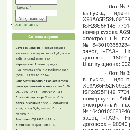
- Лот №2: а
Пароль:
*
выпуска, иден
X96A65R52N09
ISF28S5F148 7701
Забыли пароль?
номер кузова A65
электронный па
Сетевое издание
№1643010368323
Сетевое издание:
Портал органов
завод «ГАЗ». Н
местного самоуправления Рубцовского
договора – 18050
района Алтайского края
Шаг аукциона: 902
Учредитель:
Администрация
Рубцовского района Алтайского края
- Лот №3: а
(ОГРН 1022202613894)
выпуска, иден
Зарегистрировано в Роскомнадзоре,
X96A65R52N09
регистрационный номер:
серия Эл №
ISF28S5F148 7704
ФС77-85092 от 10 апреля 2023 г.
номер кузова A65
Главный редактор:
Павлова С. Н.
электронный па
Адрес редакции:
658200, Алтайский
край, город Рубцовск, ул. Карла
№1643010368324
Маркса, д.182
завод «ГАЗ». Н
Телефон
:
+7(38557) 4-34-14
договора – 20940
E-mail:
radmin@rubradmin.ru
Шаг аукциона: 104