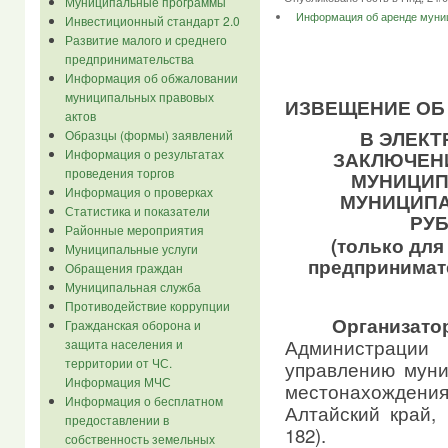
Муниципальные программы
Информация об аренде муни
Инвестиционный стандарт 2.0
Развитие малого и среднего
предпринимательства
Информация об обжаловании
муниципальных правовых
ИЗВЕЩЕНИЕ ОБ
актов
В ЭЛЕКТ
Образцы (формы) заявлений
Информация о результатах
ЗАКЛЮЧЕН
проведения торгов
МУНИЦИП
Информация о проверках
МУНИЦИПА
Статистика и показатели
РУ
Районные мероприятия
(только для
Муниципальные услуги
предпр
Обращения граждан
Муниципальная служба
Противодействие коррупции
Организа
Гражданская оборона и
Администраци
защита населения и
территории от ЧС.
управлению мун
Информация МЧС
местонахождения
Информация о бесплатном
Алтайский край, 
предоставлении в
182).
собственность земельных