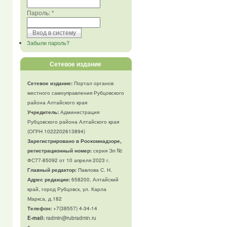
Пароль:
*
Забыли пароль?
Сетевое издание
Сетевое издание:
Портал органов
местного самоуправления Рубцовского
района Алтайского края
Учредитель:
Администрация
Рубцовского района Алтайского края
(ОГРН 1022202613894)
Зарегистрировано в Роскомнадзоре,
регистрационный номер:
серия Эл №
ФС77-85092 от 10 апреля 2023 г.
Главный редактор:
Павлова С. Н.
Адрес редакции:
658200, Алтайский
край, город Рубцовск, ул. Карла
Маркса, д.182
Телефон
:
+7(38557) 4-34-14
E-mail:
radmin@rubradmin.ru