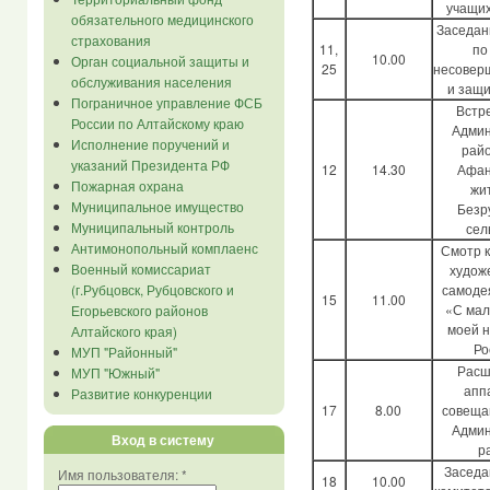
учащих
обязательного медицинского
Заседан
страхования
11,
по
10.00
Орган социальной защиты и
25
несовер
обслуживания населения
и защи
Пограничное управление ФСБ
Встр
России по Алтайскому краю
Админ
Исполнение поручений и
райо
указаний Президента РФ
12
14.30
Афан
Пожарная охрана
жи
Муниципальное имущество
Безр
Муниципальный контроль
сел
Антимонопольный комплаенс
Смотр 
Военный комиссариат
худож
самоде
(г.Рубцовск, Рубцовского и
15
11.00
«С мал
Егорьевского районов
моей 
Алтайского края)
Ро
МУП "Районный"
Расш
МУП "Южный"
апп
Развитие конкуренции
17
8.00
совеща
Админ
Вход в систему
р
Заседа
Имя пользователя:
*
18
10.00