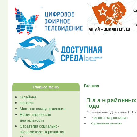
Главная
Главное меню
О районе
П л а н районных
Новости
года
Местное самоуправление
Опубликовано Драгалина Т.П. в Ч
Нормотворческая
Районные мероприятия
деятельность
Управление делами
Стратегия социально-
экономического развития