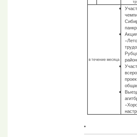
тр
Участ
чемпи
Сибир
панкр
Акци
«Лет
трудо
Рубцо
район
в течение месяца
Участ
всеро
проек
обща
Выез
агитб
«Хор
настр