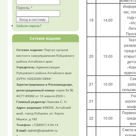
комитета
Инфор
Пароль:
*
час, п
году
19
14.00
«Ис
Забыли пароль?
Лит
Прос
Сетевое издание
Теа
развл
Сетевое издание:
Портал органов
предс
20
15.00
открыт
местного самоуправления Рубцовского
детс
района Алтайского края
«Кор
Учредитель:
Администрация
чудесн
Рубцовского района Алтайского края
Сем
(ОГРН 1022202613894)
21
10.00
рабо
Зарегистрировано в Роскомнадзоре,
сельски
регистрационный номер:
серия Эл №
Уч
ФС77-85092 от 10 апреля 2023 г.
21
агрон
Главный редактор:
Павлова С. Н.
конф
Адрес редакции:
658200, Алтайский
Первен
край, город Рубцовск, ул. Карла
22
10.00
сред
Маркса, д.182
вол
Телефон
:
+7(38557) 4-34-14
Смотр 
E-mail:
radmin@rubradmin.ru
худож