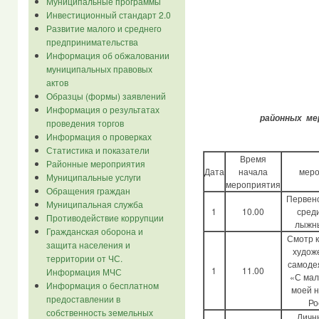
Муниципальные программы
Инвестиционный стандарт 2.0
Развитие малого и среднего
предпринимательства
Информация об обжаловании
муниципальных правовых
актов
Образцы (формы) заявлений
Информация о результатах
районных ме
проведения торгов
Информация о проверках
Статистика и показатели
Время
Районные мероприятия
Дата
начала
меро
Муниципальные услуги
мероприятия
Обращения граждан
Первен
Муниципальная служба
1
10.00
сред
Противодействие коррупции
лыжны
Гражданская оборона и
Смотр 
защита населения и
худож
территории от ЧС.
самоде
1
11.00
Информация МЧС
«С мал
Информация о бесплатном
моей 
предоставлении в
Ро
собственность земельных
Личн