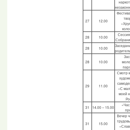
наркот
незакон
Фестива
тво
27
12.00
«Хру
коло
Сессия
28
10.00
Собрани
Заседан
28
10.00
родитель
Зас
28
10.00
моло
пар
Смотр 
худож
самоде
29
11.00
«С мал
моей 
Ро
«Час
31
14.00 – 15.00
пр
Вечер 
трудов
31
15.00
«Слав