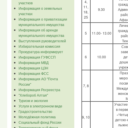
4,
участков
гражд
11,
Информация о земельных
9.30
Админ
18,
участках
райо
25
Информация о приватизации
Афан
муниципального имущества
Личн
Информация об аренде
гражд
5
11.00- 13.00
муниципального имущества
райо
Тих
Выступления руководителей
Избирательная комиссия
Сов
зав
Прокуратура информирует
6
10.00
де
Информация ГУФССП
дошк
Информация МВД
учре
Информация ЦЗН
Праз
Информация ФСС
меро
Информация АО "Почта
посв
России"
7, 8
Между
Информация Росреестра
женск
"Хлебороб Алтая"
М
Туризм и экология
Участие
Услуги в электронном виде
в перв
Градостроительство
«Четы
Молодёжная политика
9, 10
детско
Социальный фонд России
лыжно
Территориальный фонд