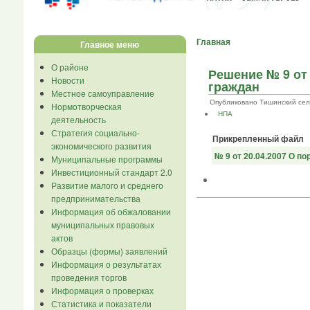
Главная
Главное меню
О районе
Решение № 9 от
Новости
граждан
Местное самоуправление
Опубликовано Тишинский сельс
Нормотворческая
НПА
деятельность
Стратегия социально-
Прикрепленный файл
экономического развития
№ 9 от 20.04.2007 О п
Муниципальные программы
Инвестиционный стандарт 2.0
Развитие малого и среднего
предпринимательства
Информация об обжаловании
муниципальных правовых
актов
Образцы (формы) заявлений
Информация о результатах
проведения торгов
Информация о проверках
Статистика и показатели