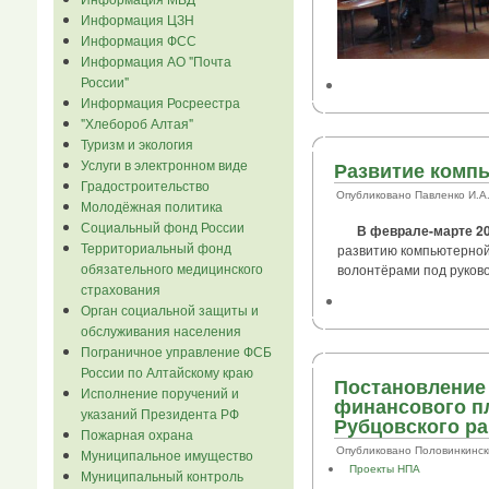
Информация ЦЗН
Информация ФСС
Информация АО "Почта
России"
Информация Росреестра
"Хлебороб Алтая"
Туризм и экология
Услуги в электронном виде
Развитие компь
Градостроительство
Опубликовано Павленко И.А. в
Молодёжная политика
Социальный фонд России
В феврале-марте 2
Территориальный фонд
развитию компьютерной
обязательного медицинского
волонтёрами под руково
страхования
Орган социальной защиты и
обслуживания населения
Пограничное управление ФСБ
России по Алтайскому краю
Постановление
Исполнение поручений и
финансового п
указаний Президента РФ
Рубцовского ра
Пожарная охрана
Опубликовано Половинкинский .
Муниципальное имущество
Проекты НПА
Муниципальный контроль