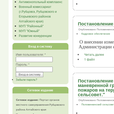
Антимонопольный комплаенс
Военный комиссариат
(г.Рубцовск, Рубцовского и
Егорьевского районов
Алтайского края)
Постановление 
МУП "Районный"
Опубликовано Половинкинский .
МУП "Южный"
Кадровое обеспечение
Развитие конкуренции
О внесении изм
Вход в систему
Администрации с
Читать далее
Имя пользователя:
*
1 файл
Пароль:
*
Забыли пароль?
Постановление 
маневренной г
пожаров на те
Сетевое издание
сельсовет."
Сетевое издание:
Портал органов
Опубликовано Половинкинский .
Половинкинский сельсове
местного самоуправления Рубцовского
района Алтайского края