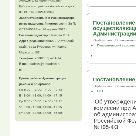
Учредитель:
Администрация
Рубцовского района Алтайского края
(ОГРН 1022202613894)
Зарегистрировано в Роскомнадзоре,
Постановление 
регистрационный номер:
серия Эл №
осуществляющи
ФС77-85092 от 10 апреля 2023 г.
Администрации
Главный редактор:
Павлова С. Н.
Опубликовано Половинкинский .
Адрес редакции:
658200, Алтайский
Половинкинский сельсове
край, город Рубцовск, ул. Карла
Маркса, д.182
Телефон
:
+7(38557) 4-34-14
E-mail:
radmin@rubradmin.ru
6+
Постановление 
Время работы Администрации
района и ее органов:
Опубликовано Половинкинский .
Пн 8:00 - 13:00, 14:00 - 17:15
НПА
Вт 8:00 - 13:00, 14:00 - 17:15
Об утверждени
Ср 8:00 - 13:00, 14:00 - 17:15
комиссии при 
Чт 8:00 - 13:00, 14:00 - 17:15
об администрат
Пт 8:00 - 13:00, 14:00 - 16:00
Российской Фе
№195-ФЗ