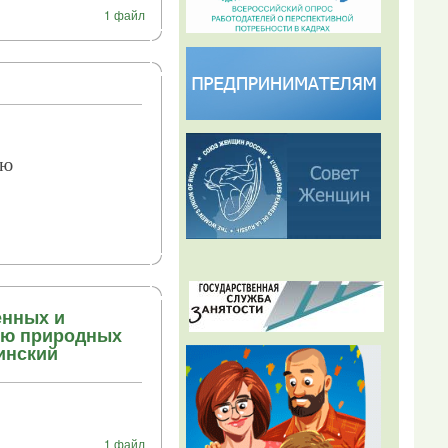
1 файл
ию
енных и
ию природных
инский
1 файл