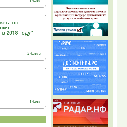
1 файл
вета по
ания
в 2018 году"
2 файла
1 файл