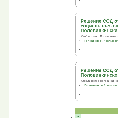
Решение ССД от
социально-эко
Половинкинский
Опубликовано Половинкинский .
Половинкинский сельсове
Решение ССД от
Половинкинског
Опубликовано Половинкинский .
Половинкинский сельсове
1
2