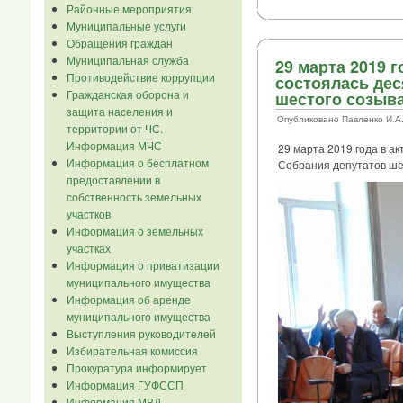
Районные мероприятия
Муниципальные услуги
Обращения граждан
Муниципальная служба
29 марта 2019 
Противодействие коррупции
состоялась дес
Гражданская оборона и
шестого созыва
защита населения и
Опубликовано Павленко И.А. в
территории от ЧС.
Информация МЧС
29 марта 2019 года в а
Информация о бесплатном
Собрания депутатов ше
предоставлении в
собственность земельных
участков
Информация о земельных
участках
Информация о приватизации
муниципального имущества
Информация об аренде
муниципального имущества
Выступления руководителей
Избирательная комиссия
Прокуратура информирует
Информация ГУФССП
Информация МВД