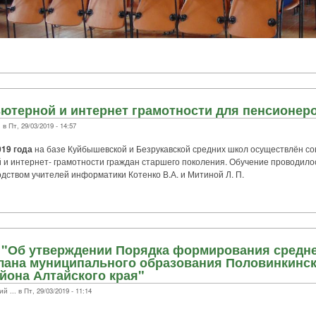
ютерной и интернет грамотности для пенсионеро
 Пт, 29/03/2019 - 14:57
019 года
на базе Куйбышевской и Безрукавской средних школ осуществлён со
 и интернет- грамотности граждан старшего поколения. Обучение проводило
дством учителей информатики Котенко В.А. и Митиной Л. П.
 "Об утверждении Порядка формирования средн
лана муниципального образования Половинкинск
йона Алтайского края"
.. в Пт, 29/03/2019 - 11:14