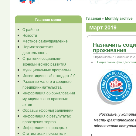
Главная
»
Monthly archive
Главное меню
Март 2019
О районе
Новости
Местное самоуправление
Назначить соци
Нормотворческая
проживания
деятельность
Опубликовано Павленко И.А. в
Стратегия социально-
Социальный фонд Росси
экономического развития
Муниципальные программы
Инвестиционный стандарт 2.0
Развитие малого и среднего
предпринимательства
Информация об обжаловании
муниципальных правовых
актов
Образцы (формы) заявлений
Россияне, у которых
Информация о результатах
месту фактического 
проведения торгов
обеспечению вступили
Информация о проверках
Статистика и показатели