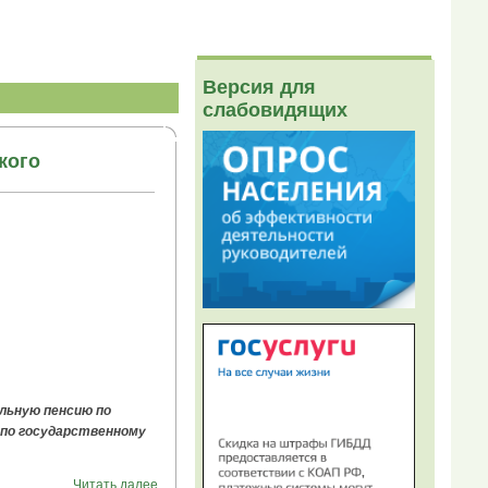
Версия для
слабовидящих
кого
льную пенсию по
 по государственному
Читать далее