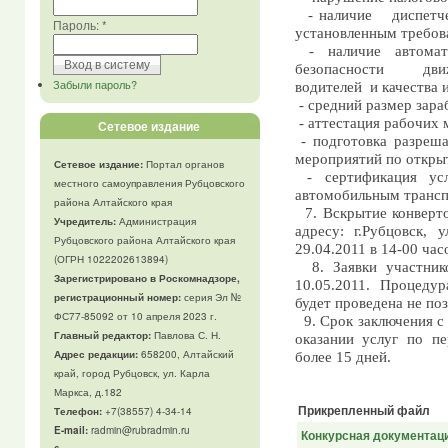
- наличие
диспетч
Пароль:
*
установленным требов
- наличие автомат
безопасности
дви
Забыли пароль?
водителей
и качества 
- средний размер зара
- аттестация рабочих 
Сетевое издание
- подготовка разреш
мероприятий по откры
Сетевое издание:
Портал органов
- сертификация ус
местного самоуправления Рубцовского
автомобильным трансп
района Алтайского края
7. Вскрытие конверт
Учредитель:
Администрация
адресу: г.Рубцовск, 
Рубцовского района Алтайского края
29.04.2011 в 14-00 час
(ОГРН 1022202613894)
8. Заявки участни
Зарегистрировано в Роскомнадзоре,
10.05.2011. Процедур
регистрационный номер:
серия Эл №
будет проведена не поз
ФС77-85092 от 10 апреля 2023 г.
9. Срок заключения с
Главный редактор:
Павлова С. Н.
оказании услуг по пе
Адрес редакции:
658200, Алтайский
более 15 дней.
край, город Рубцовск, ул. Карла
Маркса, д.182
Прикрепленный файл
Телефон
:
+7(38557) 4-34-14
E-mail:
radmin@rubradmin.ru
Конкурсная документац