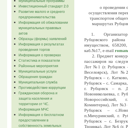
Муниципальные программы
Инвестиционный стандарт 2.0
о проведении 
Развитие малого и среднего
осуществления пере
предпринимательства
транспортом общег
Информация об обжаловании
маршрутах Рубцовс
муниципальных правовых
актов
1.
Организатор
Образцы (формы) заявлений
Рубцовского района
Информация о результатах
имуществом, 658200, 
проведения торгов
каб.№17,
e
-
mail
roman
Информация о проверках
2. Предмет конкур
Статистика и показатели
пассажиров на следу
Районные мероприятия
Лот №1 (г. Рубцовск –
Муниципальные услуги
Веселоярск), Лот №2 
Обращения граждан
Рубцовск – с. Катково,
Муниципальная служба
Рубцовск – с. Самарка,
Противодействие коррупции
г. Рубцовск – п. Д
Гражданская оборона и
Новониколаевка, г. Ру
защита населения и
Новороссийский,
г
территории от ЧС.
Коминтерна), Лот №3 (
Информация МЧС
Рубцовск – с.Ново
Информация о бесплатном
п.Мичуринский, г. Ру
предоставлении в
Рубцовск – с. Безрук
собственность земельных
Троинка), Лот №6 (г. 