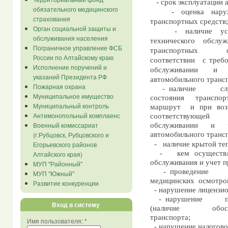
- срок эксплуатации 
обязательного медицинского
- оценка нару
страхования
транспортных средств;
Орган социальной защиты и
- наличие ус
обслуживания населения
технического
обслуж
Пограничное управление ФСБ
транспортных
России по Алтайскому краю
соответствии
с треб
Исполнение поручений и
обслуживании
и
указаний Президента РФ
автомобильного трансп
Пожарная охрана
- наличие
с
Муниципальное имущество
состояния
транспор
Муниципальный контроль
маршрут
и при воз
Антимонопольный комплаенс
соответствующей
Военный комиссариат
обслуживании
и
(г.Рубцовск, Рубцовского и
автомобильного трансп
Егорьевского районов
-
наличие крытой те
-
кем осуществл
Алтайского края)
обслуживания и учет п
МУП "Районный"
- проведение
МУП "Южный"
медицинских
осмотров
Развитие конкуренции
- нарушение лицензио
- нарушение
Вход в систему
(наличие
обо
транспорта;
Имя пользователя:
*
- нарушение налогово