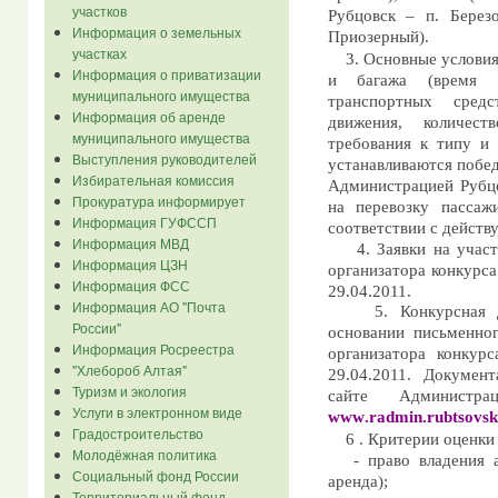
участков
Рубцовск – п. Берез
Информация о земельных
Приозерный).
участках
3. Основные условия
Информация о приватизации
и багажа (время 
муниципального имущества
транспортных средс
Информация об аренде
движения, количес
муниципального имущества
требования к типу и 
Выступления руководителей
устанавливаются побед
Избирательная комиссия
Администрацией Рубцо
Прокуратура информирует
на перевозку пассаж
Информация ГУФССП
соответствии с действ
Информация МВД
4. Заявки на учас
Информация ЦЗН
организатора конкурса
Информация ФСС
29.04.2011.
Информация АО "Почта
5. Конкурсная 
России"
основании письменног
Информация Росреестра
организатора конкурс
"Хлебороб Алтая"
29.04.2011. Докумен
Туризм и экология
сайте Администр
Услуги в электронном виде
www
.
radmin
.
rubtsovsk
Градостроительство
6 . Критерии оценки 
Молодёжная политика
- право владения а
Социальный фонд России
аренда);
Территориальный фонд