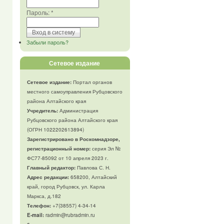
Пароль:
*
Забыли пароль?
Сетевое издание
Сетевое издание:
Портал органов
местного самоуправления Рубцовского
района Алтайского края
Учредитель:
Администрация
Рубцовского района Алтайского края
(ОГРН 1022202613894)
Зарегистрировано в Роскомнадзоре,
регистрационный номер:
серия Эл №
ФС77-85092 от 10 апреля 2023 г.
Главный редактор:
Павлова С. Н.
Адрес редакции:
658200, Алтайский
край, город Рубцовск, ул. Карла
Маркса, д.182
Телефон
:
+7(38557) 4-34-14
E-mail:
radmin@rubradmin.ru