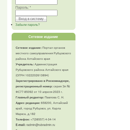
Пароль:
*
Забыли пароль?
Сетевое издание
Сетевое издание:
Портал органов
местного самоуправления Рубцовского
района Алтайского края
Учредитель:
Администрация
Рубцовского района Алтайского края
(ОГРН 1022202613894)
Зарегистрировано в Роскомнадзоре,
регистрационный номер:
серия Эл №
ФС77-85092 от 10 апреля 2023 г.
Главный редактор:
Павлова С. Н.
Адрес редакции:
658200, Алтайский
край, город Рубцовск, ул. Карла
Маркса, д.182
Телефон
:
+7(38557) 4-34-14
E-mail:
radmin@rubradmin.ru