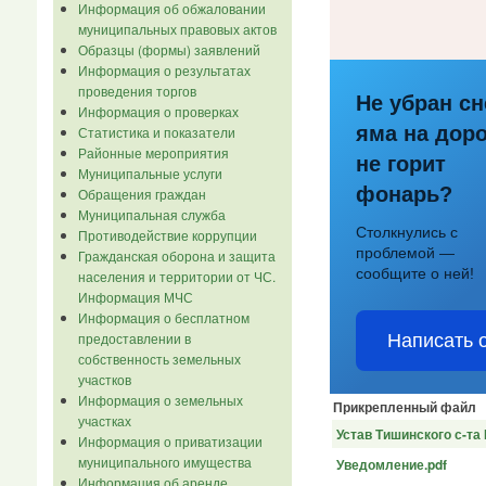
Информация об обжаловании
муниципальных правовых актов
Образцы (формы) заявлений
Информация о результатах
проведения торгов
Не убран сн
Информация о проверках
яма на доро
Статистика и показатели
Районные мероприятия
не горит
Муниципальные услуги
фонарь?
Обращения граждан
Муниципальная служба
Столкнулись с
Противодействие коррупции
проблемой —
Гражданская оборона и защита
сообщите о ней!
населения и территории от ЧС.
Информация МЧС
Информация о бесплатном
предоставлении в
Написать 
собственность земельных
участков
Информация о земельных
Прикрепленный файл
участках
Устав Тишинского с-та
Информация о приватизации
муниципального имущества
Уведомление.pdf
Информация об аренде