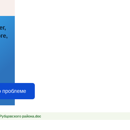
ег,
ге,
о проблеме
 Рубцовского района.doc