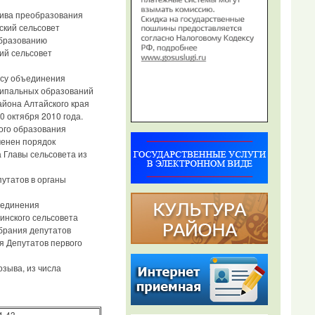
тива преобразования
ский сельсовет
образованию
ий сельсовет
су объединения
ципальных образований
айона Алтайского края
 октября 2010 года.
ого образования
менен порядок
 Главы сельсовета из
утатов в органы
оединения
инского сельсовета
брания депутатов
я Депутатов первого
зыва, из числа
4-43