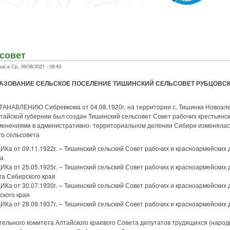
совет
l в Ср, 09/06/2021 - 08:43
АЗОВАНИЕ СЕЛЬСКОЕ ПОСЕЛЕНИЕ ТИШИНСКИЙ СЕЛЬСОВЕТ РУБЦОВСК
АВЛЕНИЮ Сибревкома от 04.08.1920г. на территории с. Тишинка Новоале
тайской губернии был создан Тишинский сельсовет Совет рабочих крестьянск
зменениями в административно- территориальном делении Сибири изменялас
о сельсовета
 от 09.11.1922г. – Тишинский сельский Совет рабочих и красноармейских 
да
 от 25.05.1925г. – Тишинский сельский Совет рабочих и красноармейских 
га Сибирского края
 от 30.07.1930г. – Тишинский сельский Совет рабочих и красноармейских 
ского края
 от 28.09.1937г. – Тишинский сельский Совет рабочих и красноармейских 
ного комитета Алтайского краевого Совета депутатов трудящихся (народ