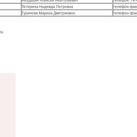
Тетерина Надежда Петровна
телефон-факс
Гуринова Марина Дмитриевна
телефон-факс
ru