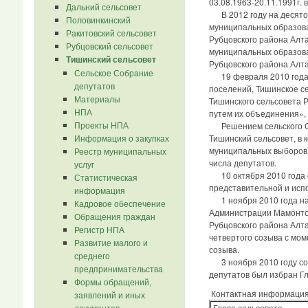
03.08.1963-20.11.1991г. 
Дальний сельсовет
В 2012 году на десятой
Половинкинский
муниципальных образова
Ракитовский сельсовет
Рубцовского района Алт
Рубцовский сельсовет
муниципальных образова
Тишинский сельсовет
Рубцовского района Алта
Сельское Собрание
19 февраля 2010 года 
депутатов
поселений, Тишинское с
Материалы
Тишинского сельсовета Р
НПА
путем их объединения»,
Проекты НПА
Решением сельского Соб
Информация о закупках
Тишинский сельсовет, в 
муниципальных выборов:
Реестр муниципальных
числа депутатов.
услуг
10 октября 2010 года с
Статистическая
представительной и исп
информация
1 ноября 2010 года на 
Кадровое обеспечение
Администрации Мамонтов
Обращения граждан
Рубцовского района Алт
Регистр НПА
четвертого созыва с мом
Развитие малого и
созыва.
среднего
3 ноября 2010 году сос
предпринимательства
депутатов был избран Гл
Формы обращений,
Контактная информаци
заявлений и иных
Глава сельсовета
документов