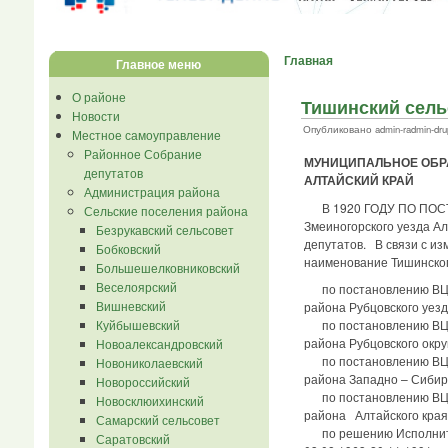
Главная
Главное меню
О районе
Тишинский сель
Новости
Опубликовано admin-radmin-drupa
Местное самоуправление
Районное Собрание
МУНИЦИПАЛЬНОЕ ОБР
депутатов
АЛТАЙСКИЙ КРАЙ
Администрация района
В 1920 ГОДУ ПО ПОСТАН
Сельские поселения района
Змеиногорского уезда Ал
Безрукавский сельсовет
депутатов. В связи с и
Бобковский
наименование Тишинског
Большешелковниковский
Веселоярский
по постановлению ВЦИКа
Вишневский
района Рубцовского уез
Куйбышевский
по постановлению ВЦИКа
района Рубцовского окру
Новоалександровский
по постановлению ВЦИКа
Новониколаевский
района Западно – Сибир
Новороссийский
по постановлению ВЦИКа
Новосклюихинский
района Алтайского края
Самарский сельсовет
по решению Исполнитель
Саратовский