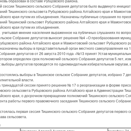
вновь образован в составе Рубцовского района.
 сессии Тишинского сельского Собрания депутатов было выдвинуто инициа
ний Тишинского сельсовета Рубцовского района Алтайского края и Мамонтов
айского края путем их объединения. Назначены публичные слушания по пре
ний Тишинский сельсовет Рубцовского района Алтайского края и Мамонтовск
йского края путем их объединения.
учитывая мнение населения выраженное на публичных слушаниях по вопро
ельское Собрание депутатов выносит решение №4 «О преобразования муни
убцовского района Алтайского края и Мамонтовский сельсовет Рубцовского р
 назначены выборы в представительный орган местного самоуправления на 10
рания депутатов от 26 августа 2010 года «№13 принят Устав муниципальн
котором определен срок полномочий сельского Собрания депутатов 5 лет, из
 выборы депутатов проводятся по одномандатным избирательным округам, а
остоялись выборы в Тишинское сельское Собрание депутатов, избрано 7 деп
олнительной власти.
тринадцатой сессии принято решение № 17 о реорганизации в форме прис
ского сельсовета Рубцовского района Алтайского края в Администрации Тиш
айского края, о досрочном прекращении полномочий Тишинского сельского Со
ента работы первого правомочного заседания Тишинского сельского Собрани
тоялась первая сессия Тишинского сельского Собрания депутатов первого со
ава сельсовета.
я
Неудахин Алексей Анатольевич
телефон: 74-