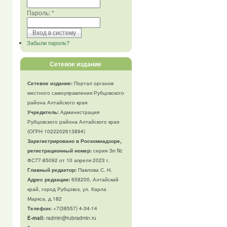
Пароль:
*
Забыли пароль?
Сетевое издание
Сетевое издание:
Портал органов
местного самоуправления Рубцовского
района Алтайского края
Учредитель:
Администрация
Рубцовского района Алтайского края
(ОГРН 1022202613894)
Зарегистрировано в Роскомнадзоре,
регистрационный номер:
серия Эл №
ФС77-85092 от 10 апреля 2023 г.
Главный редактор:
Павлова С. Н.
Адрес редакции:
658200, Алтайский
край, город Рубцовск, ул. Карла
Маркса, д.182
Телефон
:
+7(38557) 4-34-14
E-mail:
radmin@rubradmin.ru