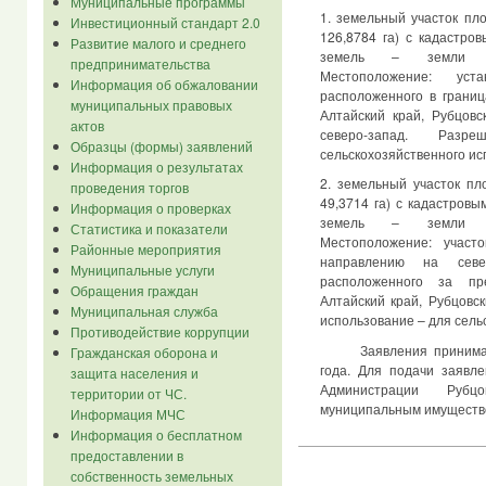
Муниципальные программы
1. земельный участок п
Инвестиционный стандарт 2.0
126,8784 га
) с кадастров
Развитие малого и среднего
земель – земли сел
предпринимательства
Местоположение: уста
Информация об обжаловании
расположенного в границ
муниципальных правовых
Алтайский край, Рубцовс
актов
северо-запад. Раз
Образцы (формы) заявлений
сельскохозяйственного ис
Информация о результатах
2. земельный участок п
проведения торгов
49,3714 га
) с кадастровы
Информация о проверках
земель – земли сел
Статистика и показатели
Местоположение: учас
Районные мероприятия
направлению на севе
Муниципальные услуги
расположенного за пр
Обращения граждан
Алтайский край, Рубцовс
Муниципальная служба
использование – для сель
Противодействие коррупции
Заявления принима
Гражданская оборона и
года. Для подачи заявл
защита населения и
Администрации Рубц
территории от ЧС.
муниципальным имуществом 
Информация МЧС
Информация о бесплатном
предоставлении в
собственность земельных