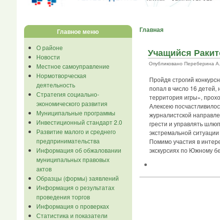
Главная
Главное меню
О районе
Учащийся Ракит
Новости
Опубликовано Переберина А.В. 
Местное самоуправление
Нормотворческая
Пройдя строгий конкурс
деятельность
попал в число 16 детей,
Стратегия социально-
территория игры», прохо
экономического развития
Алексею посчастливилось
Муниципальные программы
журналистской направлен
Инвестиционный стандарт 2.0
грести и управлять шлюп
Развитие малого и среднего
экстремальной ситуации
предпринимательства
Помимо участия в интере
Информация об обжаловании
экскурсиях по Южному бе
муниципальных правовых
актов
Образцы (формы) заявлений
Информация о результатах
проведения торгов
Информация о проверках
Статистика и показатели