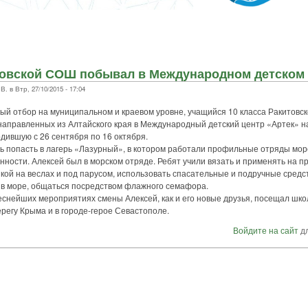
овской СОШ побывал в Международном детском 
в Втр, 27/10/2015 - 17:04
ный отбор на муниципальном и краевом уровне, учащийся 10 класса Ракитов
 направленных из Алтайского края в Международный детский центр «Артек» на
дившую с 26 сентября по 16 октября.
 попасть в лагерь «Лазурный», в котором работали профильные отряды морс
ности. Алексей был в морском отряде. Ребят учили вязать и применять на пр
кой на веслах и под парусом, использовать спасательные и подручные средст
 в море, общаться посредством флажного семафора.
снейших мероприятиях смены Алексей, как и его новые друзья, посещал шко
регу Крыма и в городе-герое Севастополе.
Войдите на сайт
дл