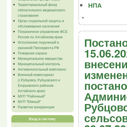
НПА
Территориальный фонд
обязательного медицинского
страхования
Орган социальной защиты и
обслуживания населения
Пограничное управление ФСБ
России по Алтайскому краю
Постано
Исполнение поручений и
указаний Президента РФ
15.06.2
Пожарная охрана
Муниципальное имущество
внесен
Муниципальный контроль
Антимонопольный комплаенс
изменен
Военный комиссариат
(г.Рубцовск, Рубцовского и
постан
Егорьевского районов
Алтайского края)
Админи
МУП "Районный"
МУП "Южный"
Рубцовс
Развитие конкуренции
сельсов
Вход в систему