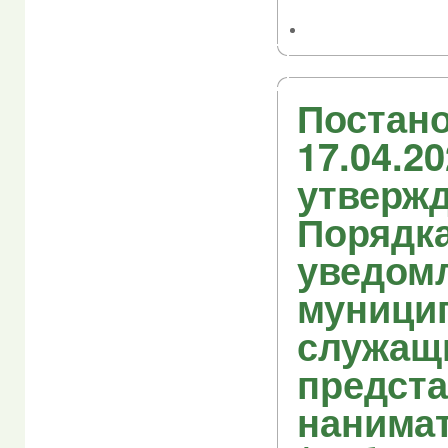
Постано
17.04.2
утверж
Порядк
уведом
муници
служащ
предст
нанима