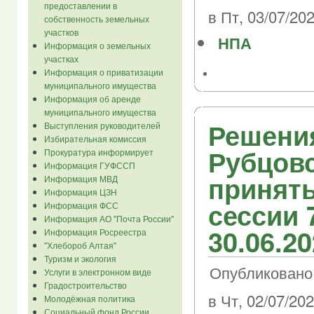
предоставлении в
в Пт, 03/07/202
собственность земельных
участков
НПА
Информация о земельных
участках
Информация о приватизации
муниципального имущества
Информация об аренде
муниципального имущества
Решени
Выступления руководителей
Избирательная комиссия
Рубцовс
Прокуратура информирует
Информация ГУФССП
приняты
Информация МВД
Информация ЦЗН
сессии 
Информация ФСС
Информация АО "Почта России"
30.06.2
Информация Росреестра
"Хлебороб Алтая"
Туризм и экология
Опубликовано
Услуги в электронном виде
Градостроительство
в Чт, 02/07/202
Молодёжная политика
Социальный фонд России