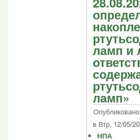
28.08.2
опреде
накопл
ртутьс
ламп и 
ответст
содерж
ртутьс
ламп»
Опубликовано
в Втр, 12/05/20
НПА