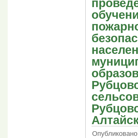
провед
обучен
пожарн
безопас
населе
муници
образо
Рубцов
сельсов
Рубцовс
Алтайск
Опубликовано