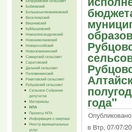
исполн
Безрукавский сельсовет
Бобковский
бюджет
Большешелковниковский
Веселоярский
муници
Вишневский
Куйбышевский
образо
Новоалександровский
Новониколаевский
Рубцов
Новороссийский
Новосклюихинский
сельсов
Самарский сельсовет
Саратовский
Рубцовс
Дальний сельсовет
Половинкинский
Алтайск
Ракитовский сельсовет
Рубцовский сельсовет
полугод
Сельское Собрание
депутатов
года"
Материалы
НПА
Проекты НПА
Опубликовано
Информация о закупках
Реестр муниципальных
в Втр, 07/07/20
услуг