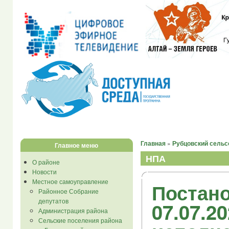
Главная
»
Рубцовский сельс
Главное меню
НПА
О районе
Новости
Местное самоуправление
Постано
Районное Собрание
депутатов
07.07.2
Администрация района
Сельские поселения района