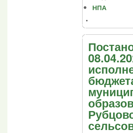
НПА
Постано
08.04.2
исполн
бюджет
муници
образо
Рубцов
сельсов