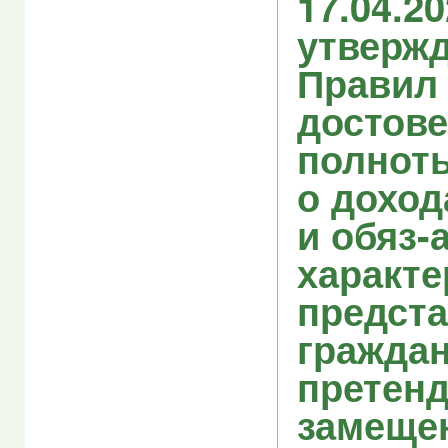
17.04.2
утверж
Правил
достове
полнот
о доход
и обяз-
характе
предст
граждан
претен
замеще