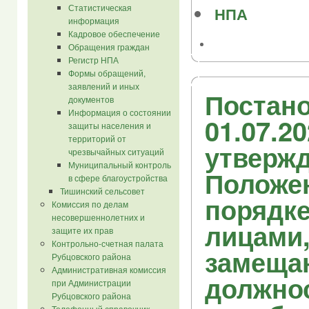
Статистическая
НПА
информация
Кадровое обеспечение
Обращения граждан
Регистр НПА
Формы обращений,
заявлений и иных
Постано
документов
Информация о состоянии
01.07.2
защиты населения и
территорий от
утверж
чрезвычайных ситуаций
Муниципальный контроль
Положе
в сфере благоустройства
Тишинский сельсовет
порядк
Комиссия по делам
несовершеннолетних и
лицами
защите их прав
Контрольно-счетная палата
замещ
Рубцовского района
Административная комиссия
должно
при Администрации
Рубцовского района
Телефонный справочник