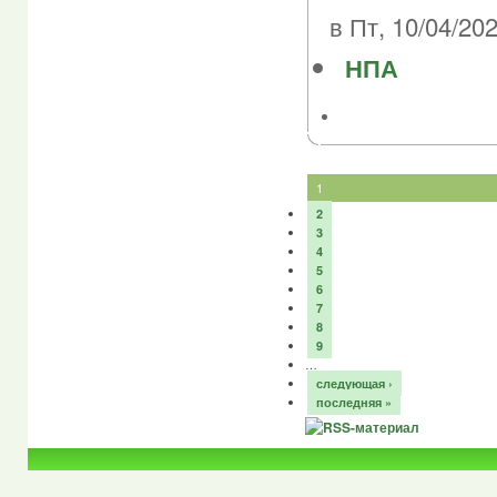
в Пт, 10/04/202
НПА
1
2
3
4
5
6
7
8
9
…
следующая ›
последняя »