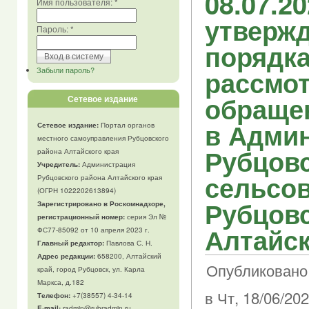
08.07.2
Имя пользователя:
*
утверж
Пароль:
*
порядк
рассмо
Забыли пароль?
обраще
Сетевое издание
в Адми
Сетевое издание:
Портал органов
местного самоуправления Рубцовского
Рубцовс
района Алтайского края
Учредитель:
Администрация
сельсов
Рубцовского района Алтайского края
(ОГРН 1022202613894)
Рубцовс
Зарегистрировано в Роскомнадзоре,
регистрационный номер:
серия Эл №
Алтайск
ФС77-85092 от 10 апреля 2023 г.
Главный редактор:
Павлова С. Н.
Адрес редакции:
658200, Алтайский
Опубликовано
край, город Рубцовск, ул. Карла
Маркса, д.182
в Чт, 18/06/202
Телефон
:
+7(38557) 4-34-14
E-mail:
radmin@rubradmin.ru